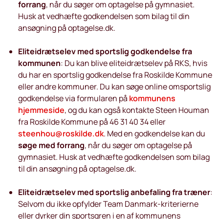
forrang
, når du søger om optagelse på gymnasiet.
Husk at vedhæfte godkendelsen som bilag til din
ansøgning på optagelse.dk.
Eliteidrætselev med sportslig godkendelse fra
kommunen
: Du kan blive eliteidrætselev på RKS, hvis
du har en sportslig godkendelse fra Roskilde Kommune
eller andre kommuner. Du kan søge online omsportslig
godkendelse via formularen på
kommunens
hjemmeside
, og du kan også kontakte Steen Houman
fra Roskilde Kommune på 46 31 40 34 eller
steenhou@roskilde.dk
.
Med en godkendelse kan du
søge med forrang
, når du søger om optagelse på
gymnasiet. Husk at vedhæfte godkendelsen som bilag
til din ansøgning på optagelse.dk.
Eliteidrætselev med sportslig anbefaling fra træner
:
Selvom du ikke opfylder Team Danmark-kriterierne
eller dyrker din sportsgren i en af kommunens