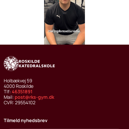
Afspil
Holbækvej 59
4000
Roskilde
Tlf:
46351891
Mail:
post@rks-gym.dk
CVR:
29554102
Tilmeld nyhedsbrev