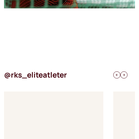
@rks_eliteatleter