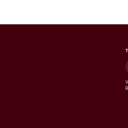
T
V
p