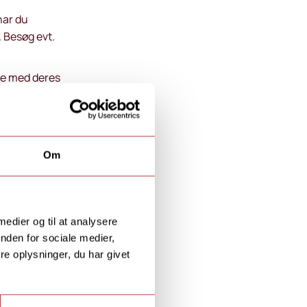
har du
. Besøg evt.
jse med deres
lin eller
s
eretning
i
Om
r på en ekstra
søger vores
 medier og til at analysere
nden for sociale medier,
al du vælge
e oplysninger, du har givet
 med andre