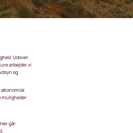
lighed. Udover
ure arbejder vi
 udsyn og
ret økonomisk
de muligheder
 Her går
d.