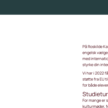
På Roskilde Kat
engelsk vælger
med internatio
styrke din inte
Vi har i 2022 f
støtte fra EU 
for både eleve
Studietu
For mange er s
kulturmøder, f