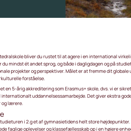
edralskole bliver du rustet til at agere i en international virke
 du mindst ét andet sprog, og både i dagligdagen og på studiet
nale projekter og perspektiver. Målet er at fremme dit globale
rkulturelle forståelse.
ået en
5-årig akkreditering som Erasmus+ skole
, dvs. vi er sik
til internationalt uddannelsessamarbejde. Det giver ekstra go
r og lærere.
re
tudieturen i 2.g et af gymnasietidens helt store højdepunkter.
ede faglige oplevelser og klassefællesskab op i en højere enhe