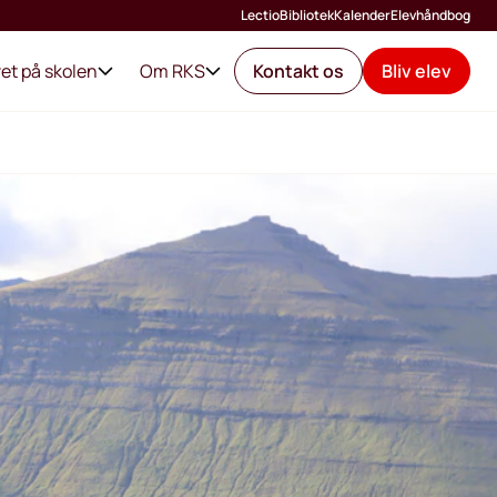
Lectio
Bibliotek
Kalender
Elevhåndbog
vet på skolen
Om RKS
Kontakt os
Bliv elev