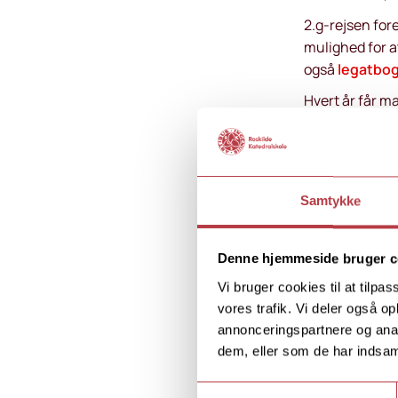
2.g-rejsen for
mulighed for 
også
legatbo
Hvert år får m
studieretningsk
Frankrig, mens 
Internati
Som det først
Samtykke
skoleåret 2013
studietur i 3.g
Denne hjemmeside bruger c
venskabsgymna
Vi bruger cookies til at tilpas
Europakl
vores trafik. Vi deler også 
Er du glad for
annonceringspartnere og anal
Katedralskole
dem, eller som de har indsaml
europæiske u
Samtykkevalg