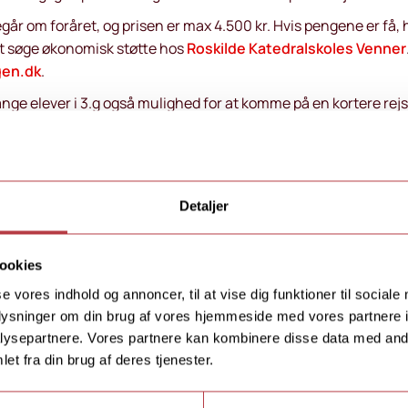
egår om foråret, og prisen er max 4.500 kr. H
vis pengene er få, 
at søge økonomisk støtte hos
Roskilde Katedralskoles Venner
gen.dk
.
ange elever i 3.g også mulighed for at komme på en kortere re
lasse eller valghold. Fx kan sproghold tage til fx Barcelona, Ber
Idræt B-hold kan tage på ski i Norge eller Sverige.
onal studieretning: International busines
e gymnasium i Roskilde oprettede RKS en
international studi
Detaljer
/2014. Du deltager i internationale camps i Danmark og komme
 på 10-11 dage. Turen går til USA, hvor du og din klasse bl.a. be
ookies
sium Burlington High School.
se vores indhold og annoncer, til at vise dig funktioner til sociale
asse
oplysninger om din brug af vores hjemmeside med vores partnere i
 sprog og interesseret i at møde andre europæiske unge? Så sk
ysepartnere. Vores partnere kan kombinere disse data med andr
ns
Europaklasse
, hvor du vil møde øget fokus på kulturmøder
et fra din brug af deres tjenester.
nge.