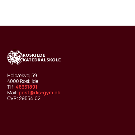
Holbækvej 59
4000
Roskilde
Tlf:
46351891
Mail:
post@rks-gym.dk
CVR:
29554102