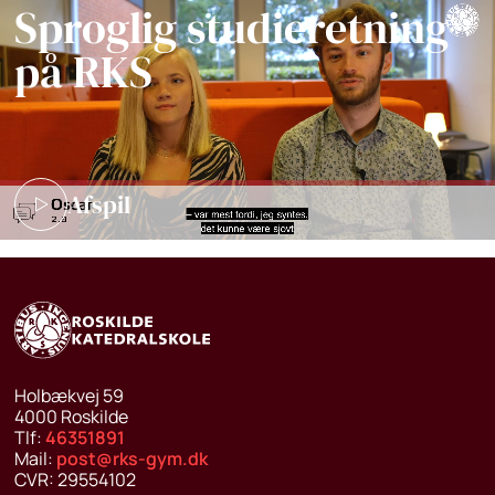
Sproglig studieretning
på RKS
Afspil
Holbækvej 59
4000
Roskilde
Tlf:
46351891
Mail:
post@rks-gym.dk
CVR:
29554102