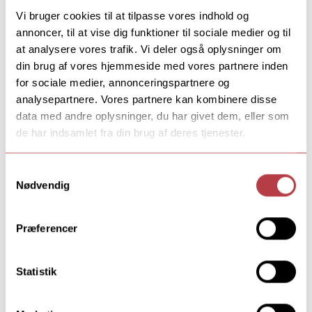
Vi bruger cookies til at tilpasse vores indhold og
annoncer, til at vise dig funktioner til sociale medier og til
at analysere vores trafik. Vi deler også oplysninger om
din brug af vores hjemmeside med vores partnere inden
for sociale medier, annonceringspartnere og
analysepartnere. Vores partnere kan kombinere disse
data med andre oplysninger, du har givet dem, eller som
de har indsamlet fra din brug af deres tjenester.
Samtykkevalg
Nødvendig
Europaklasse - Fransk fortsætter
Engelsk A, Fransk fortsætter A, Samfundsdag B
Præferencer
→
Europaklasse - Fransk fortsætter
Statistik