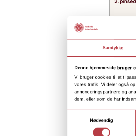
2. pinse
Sommerf
Feriepl
Samtykke
Første s
Denne hjemmeside bruger c
Vi bruger cookies til at tilpas
Efterårsf
vores trafik. Vi deler også 
annonceringspartnere og anal
dem, eller som de har indsaml
Juleferie
Samtykkevalg
Nødvendig
Vinterfer