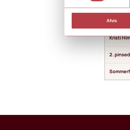
Påskefer
Afvis
Kristi H
2. pinse
Sommerf