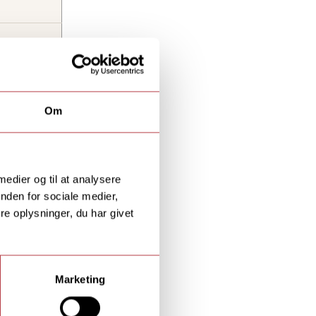
2026
Om
ugust 2026
 -
 medier og til at analysere
nden for sociale medier,
e oplysninger, du har givet
026 -
Marketing
7 -