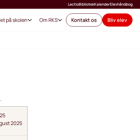
Lectio
Bibliotek
Kalender
Elevhåndbog
vet på skolen
Om RKS
Kontakt os
Bliv elev
.
025
ugust 2025