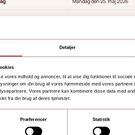
dag
Mandag den 25. maj 2026
erien begynder
Mandag den 29. juni 2026
an for skoleåret 2026-27
1.g: Mandag den 10. august 
Detaljer
koledag efter sommerferien
2.g og 3.g: Tirsdag den 11. a
ookies
Mandag den 12. oktober 2026
se vores indhold og annoncer, til at vise dig funktioner til sociale
erie
søndag den 18. oktober 2026
oplysninger om din brug af vores hjemmeside med vores partnere i
ysepartnere. Vores partnere kan kombinere disse data med andr
et fra din brug af deres tjenester.
Mandag den 21. december 2
søndag den 3. januar 2027
Præferencer
Statistik
Mandag den 22. februar 202
ie
søndag den 28. februar 2027