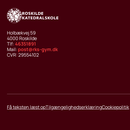
Holbækvej 59
4000
Roskilde
Tlf:
46351891
Mail:
post@rks-gym.dk
CVR:
29554102
Få teksten læst op
Tilgængelighedserklæring
Cookiepolitik
¨