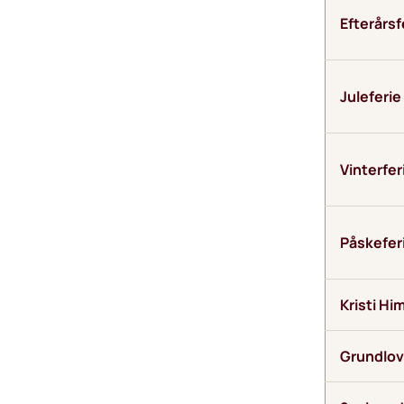
Efterårsf
Juleferie
Vinterfer
Påskefer
Kristi H
Grundlo