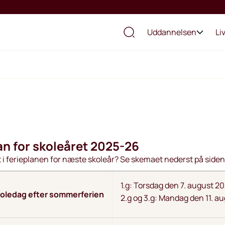
Uddannelsen
Li
an for skoleåret 2025-26
 i ferieplanen for næste skoleår? Se skemaet nederst på siden
1.g: Torsdag den 7. august 2
koledag efter sommerferien
2.g og 3.g: Mandag den 11. a