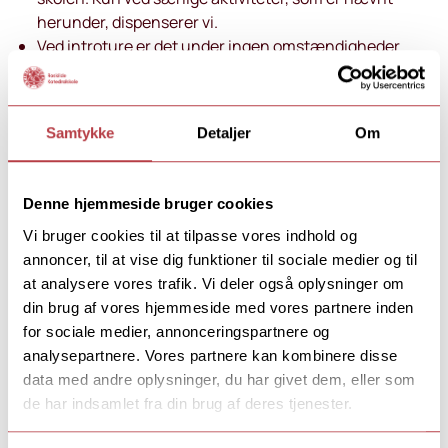
herunder, dispenserer vi.
Ved introture er det under ingen omstændigheder
tilladt at indtage alkohol.
Studieture indgår i den almindelige hverdag, og derfor
er alkoholindtagelse i denne forbindelse ikke tilladt.
Samtykke
Detaljer
Om
Fester og cafeer
Alle gymnasiefester er lukkede fester kun for skolens
elever.
Denne hjemmeside bruger cookies
Vi holder højst fem fester årligt samt en afsluttende
studentermiddag. Derudover afholdes cafeer og andre
Vi bruger cookies til at tilpasse vores indhold og
former for performance (teater, musical og lignende),
annoncer, til at vise dig funktioner til sociale medier og til
hvor der kan være begrænset udskænkning af alkohol.
at analysere vores trafik. Vi deler også oplysninger om
Der er altid ansvarligt personale til stede ved fester og
din brug af vores hjemmeside med vores partnere inden
andre arrangementer.
for sociale medier, annonceringspartnere og
Gratis vand er altid tilgængeligt ved skolens
analysepartnere. Vores partnere kan kombinere disse
arrangementer.
data med andre oplysninger, du har givet dem, eller som
Elever, der ved deres adfærd ved fester viser at have
de har indsamlet fra din brug af deres tjenester.
indtaget for meget alkohol, vil blive sendt hjem. Den