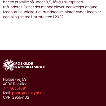
har en promille på under 0,5, får du billetprisen
refunderet. Det er der mange elever, der vælger at gøre.
Magnus Heunicke, tidl. sundhedsminister, synes ideen er
genial og deltog i introfesten i 2022.
Holbækvej 59
4000
Roskilde
Tlf:
46351891
Mail:
post@rks-gym.dk
CVR:
29554102