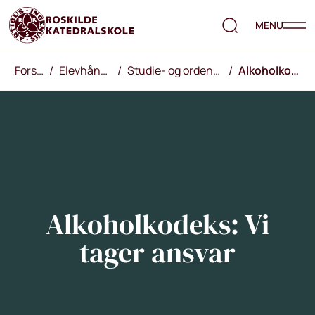
MENU
Forside
/
Elevhåndbog
/
Studie- og ordensregler
/
Alkoholkodeks
Alkoholkodeks: Vi
tager ansvar