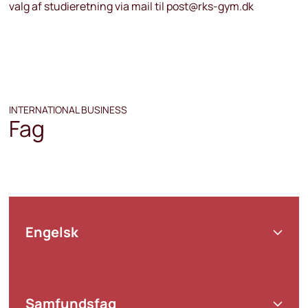
valg af studieretning via mail til post@rks-gym.dk
INTERNATIONAL BUSINESS
Fag
Engelsk
Den internationale toning afspejler sig i
vægtningen af globale emner i undervisningen og
Samfundsfag