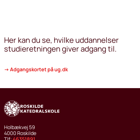
Her kan du se, hvilke uddannelser
studieretningen giver adgang til.
→
Adgangskortet på ug.dk
Holbækvej 59
4000
Roskilde
Tlf:
46351891