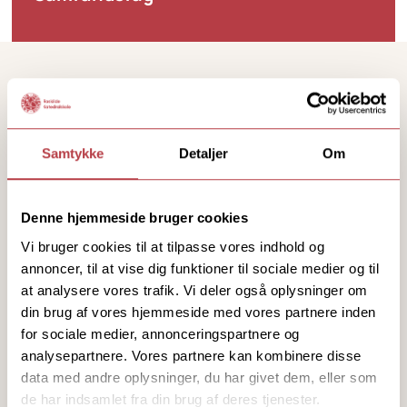
skaber forståelse for, hvordan sprog og identitet
hænger sammen. Uanset om det faglige fokus er
England, USA, Indien, Australien eller andre
Den internationale linje styrker forståelsen for,
engelsktalende lande, fiktion eller non-fiktion, vil
hvorledes lokale, nationale og regionale
det tætte samarbejde med samfundsfag og historie
problemstillinger/udfordringer kan perspektiveres
styrke dine engelskfaglige kompetencer.
til det internationale. Den globale dimension
kommer særligt til udtryk i fagets og
Samtykke
Detaljer
Om
"Jeg valgte linjen, fordi jeg godt kan
studieretningens fokus på international politik og
lide at arbejde med både sprog,
aktuelle udfordringer i en globaliseret verden.
samfund og internationale vinkler.
Denne hjemmeside bruger cookies
Kombinationen af engelsk,
Vi bruger cookies til at tilpasse vores indhold og
samfundsfag og business giver en
annoncer, til at vise dig funktioner til sociale medier og til
god forståelse af den internationale
at analysere vores trafik. Vi deler også oplysninger om
verden og de økonomiske
din brug af vores hjemmeside med vores partnere inden
for sociale medier, annonceringspartnere og
sammenhænge."
analysepartnere. Vores partnere kan kombinere disse
Frederik Tomoki Morimoto Gebel
2.b
data med andre oplysninger, du har givet dem, eller som
de har indsamlet fra din brug af deres tjenester.