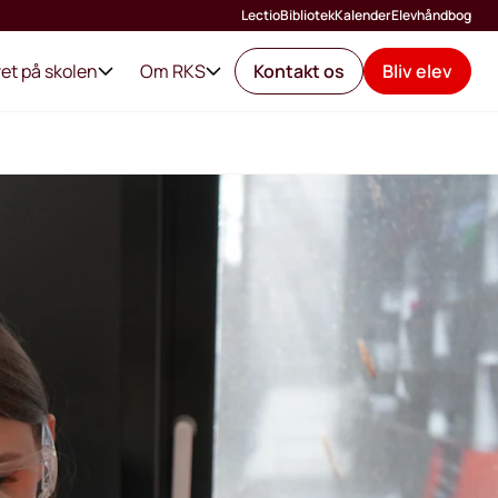
Lectio
Bibliotek
Kalender
Elevhåndbog
vet på skolen
Om RKS
Kontakt os
Bliv elev