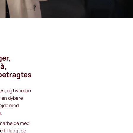
ger,
å,
betragtes
en, og hvordan
r en dybere
bejde med
.
samarbejde med
til langt de