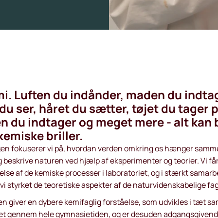
mi. Luften du indånder, maden du indta
du ser, håret du sætter, tøjet du tager p
n du indtager og meget mere - alt kan 
emiske briller.
ngen fokuserer vi på, hvordan verden omkring os hænger samm
g beskrive naturen ved hjælp af eksperi­menter og teorier. Vi få
åelse af de kemiske processer i laboratoriet, og i stærkt samar
vi styrket de teoretiske aspekter af de naturvidenskabelige fag
n giver en dybere kemifaglig forståelse, som udvikles i tæt 
t gennem hele gymnasietiden, og er desuden adgangsgivende 