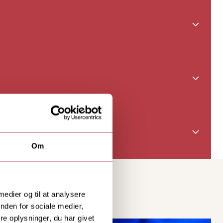
e gennemskue
, og hvordan de
t tætte parløb
kkens
lser. Centralt
kemi skal du
laboratoriet,
Om
tåelse af de
kombination af
ata og bruger
 medier og til at analysere
nden for sociale medier,
e oplysninger, du har givet