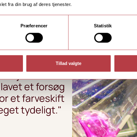
et fra din brug af deres tjenester.
Præferencer
Statistik
Tillad valgte
i arbejder med
e lavet et forsøg
r et farveskift
get tydeligt."