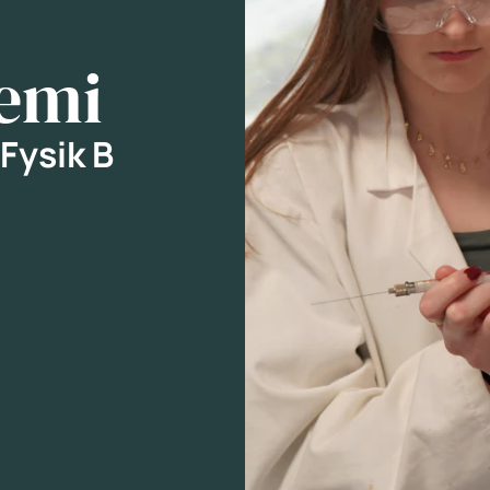
Kemi
Fysik B