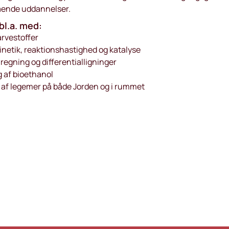
gående uddannelser.
bl.a. med:
arvestoffer
netik, reaktionshastighed og katalyse
lregning og differentialligninger
g af bioethanol
af legemer på både Jorden og i rummet