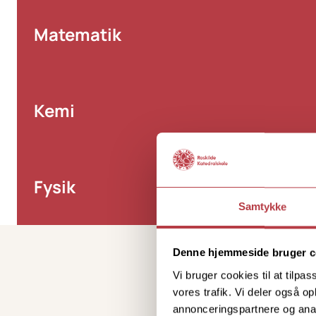
Matematik
I matematik p
mønstre. Du ar
Kemi
kan bruges i p
med kemi i den
muligheder for 
I Kemi A lærer
grundstofferne
Fysik
er studiet af 
arbejde både te
Samtykke
når du udfører
Når du forstår 
grundlæggende
Denne hjemmeside bruger c
eksperimenter 
Vi bruger cookies til at tilpas
it-programmer 
vores trafik. Vi deler også 
annonceringspartnere og anal