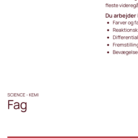
fleste videre
Du arbejder 
Farver og f
Reaktionski
Differentia
Fremstillin
Bevægelse 
SCIENCE - KEMI
Fag