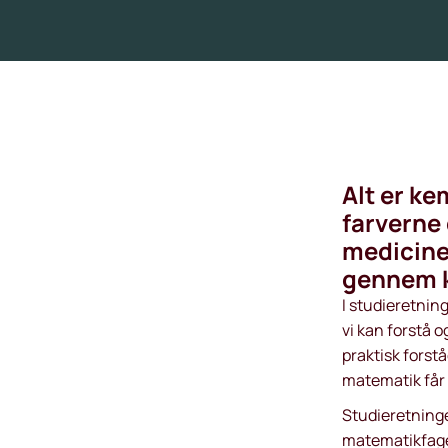
Alt er ke
farverne 
medicine
gennem k
I studieretni
vi kan forstå o
praktisk forst
matematik får 
Studieretninge
matematikfage