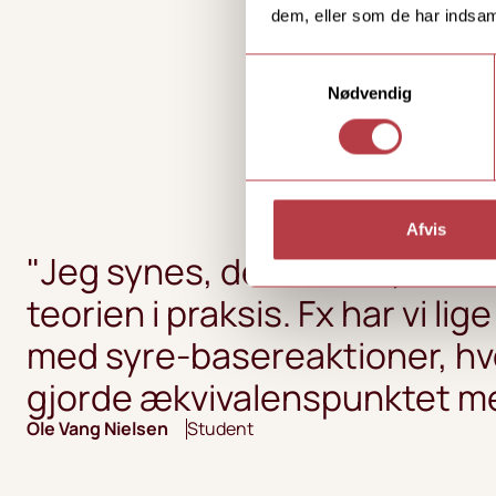
dem, eller som de har indsaml
Samtykkevalg
Nødvendig
Afvis
"Jeg synes, det er fedt, at v
teorien i praksis. Fx har vi lig
med syre-basereaktioner, hvo
gjorde ækvivalenspunktet me
Ole Vang Nielsen
Student