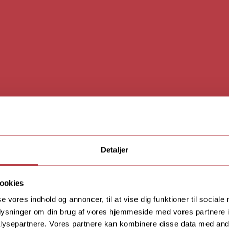
å A-niveau trænes du i at tænke logisk, systematisk og kunn
bejder med at forklare, hvorfor de matematiske regler gælder
raksis til at undersøge og beskrive vores omver­den. Gennem de
ne studieretning, opnår du en dybere forståelse af matemati
at løse praktiske problemstillinger.
 du om de byggesten, som alt omkring os er opbygget af, nemlig
, og du lærer om strukturer og egenskaber af kemiske forbinde
kemiske bindinger, der brydes og dannes - en kemisk reaktion. I 
oretisk og praktisk. Din nye viden skal selvfølgelig anvendes i 
Detaljer
 eksperimenter.
verden, kan du forandre den. Fysik B giver dig en god bred fors
 naturlove, der styrer vores omverden. Det sker gennem en 
ookies
og teori, hvor du arbejder med måleapparater til at opsamle d
se vores indhold og annoncer, til at vise dig funktioner til sociale
og viden fra matematikken til behandle disse data.
oplysninger om din brug af vores hjemmeside med vores partnere i
ysepartnere. Vores partnere kan kombinere disse data med andr