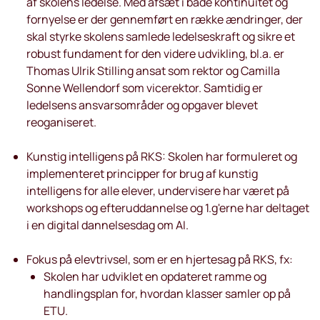
af skolens ledelse. Med afsæt i både kontinuitet og
fornyelse er der gennemført en række ændringer, der
skal styrke skolens samlede ledelseskraft og sikre et
robust fundament for den videre udvikling, bl.a. er
Thomas Ulrik Stilling ansat som rektor og Camilla
Sonne Wellendorf som vicerektor. Samtidig er
ledelsens ansvarsområder og opgaver blevet
reoganiseret.
Kunstig intelligens på RKS: Skolen har formuleret og
implementeret principper for brug af kunstig
intelligens for alle elever, undervisere har været på
workshops og efteruddannelse og 1.g'erne har deltaget
i en digital dannelsesdag om AI.
Fokus på elevtrivsel, som er en hjertesag på RKS, fx:
Skolen har udviklet en opdateret ramme og
handlingsplan for, hvordan klasser samler op på
ETU.