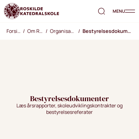
MENU
Forside
/
Om RKS
/
Organisation
/
Bestyrelsesdokumenter
Bestyrelsesdokumenter
Læs årsrapporter, skoleudviklingskontrakter og
bestyrelsesreferater