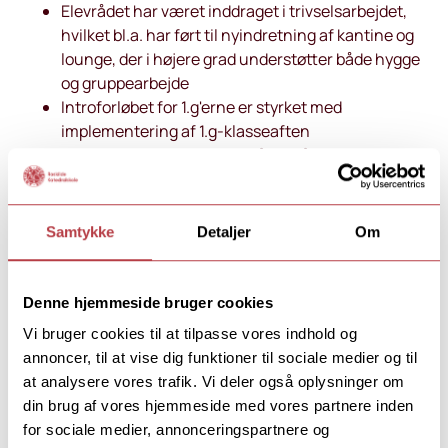
Elevrådet har været inddraget i trivselsarbejdet,
hvilket bl.a. har ført til nyindretning af kantine og
lounge, der i højere grad understøtter både hygge
og gruppearbejde
Introforløbet for 1.g'erne er styrket med
implementering af 1.g-klasseaften
25 undervisere har været på et målrettet forløb for
at styrke klasselærerrollen yderligere.
Årsrapport 2025 (pdf)
Revisionsprotokollat 2025 (pdf)
Samtykke
Detaljer
Om
Årsrapport 2024 (pdf)
Revisionsprotokollat 2024 (pdf)
Denne hjemmeside bruger cookies
Årsrapport 2023 (pdf)
Vi bruger cookies til at tilpasse vores indhold og
Revisionsprotokollat 2023 (pdf)
annoncer, til at vise dig funktioner til sociale medier og til
Årsrapport 2022 (pdf)
at analysere vores trafik. Vi deler også oplysninger om
Revisionsprotokollat 2022 (pdf)
din brug af vores hjemmeside med vores partnere inden
for sociale medier, annonceringspartnere og
Årsrapport 2021 (pdf)