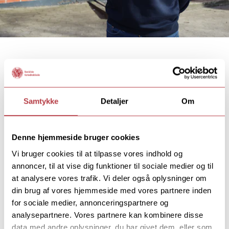
Samtykke
Detaljer
Om
Bestyrelsen på Roskilde Katedralskole har
ansat Thomas Stilling som rektor.
Thomas Stilling har siden 2016 været vicerektor på
Denne hjemmeside bruger cookies
Roskilde Katedralskole. Han er uddannet fra Københavns
Vi bruger cookies til at tilpasse vores indhold og
Universitet og Roskilde Universitet, har fået
annoncer, til at vise dig funktioner til sociale medier og til
pædagogikum på Marie Kruses Skole i Farum og har en
at analysere vores trafik. Vi deler også oplysninger om
master i ledelse fra SDU. Den 1. maj tiltræder han som
din brug af vores hjemmeside med vores partnere inden
rektor på gymnasiet, der i omkring 1000 år har været en
for sociale medier, annonceringspartnere og
del af Roskilde.
analysepartnere. Vores partnere kan kombinere disse
”Roskilde Katedralskole er i min optik et af landets
data med andre oplysninger, du har givet dem, eller som